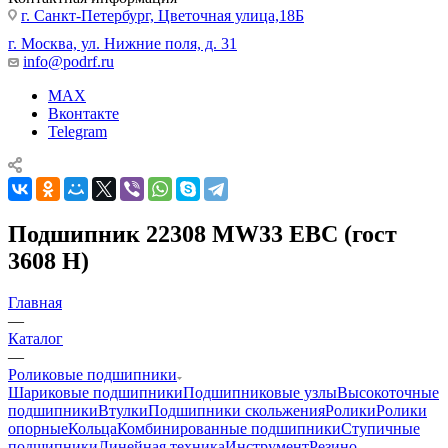
г. Санкт-Петербург, Цветочная улица,18Б
г. Москва, ул. Нижние поля, д. 31
info@podrf.ru
MAX
Вконтакте
Telegram
Подшипник 22308 MW33 EBC (гост
3608 Н)
Главная
—
Каталог
—
Роликовые подшипники
Шариковые подшипники
Подшипниковые узлы
Высокоточные
подшипники
Втулки
Подшипники скольжения
Ролики
Ролики
опорные
Кольца
Комбинированные подшипники
Ступичные
подшипники
Линейная техника
Инструмент
Резино-