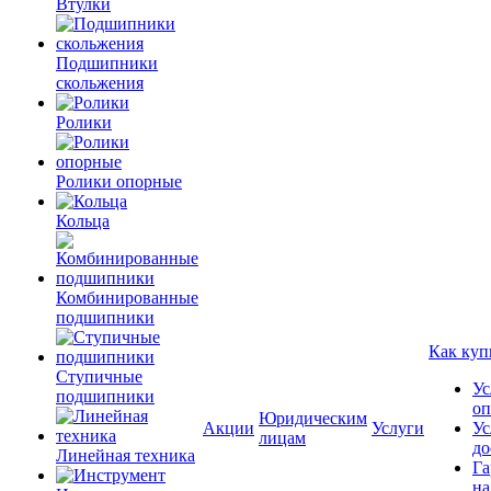
Втулки
Подшипники
скольжения
Ролики
Ролики опорные
Кольца
Комбинированные
подшипники
Как куп
Ступичные
Ус
подшипники
оп
Юридическим
Акции
Услуги
Ус
лицам
до
Линейная техника
Га
на