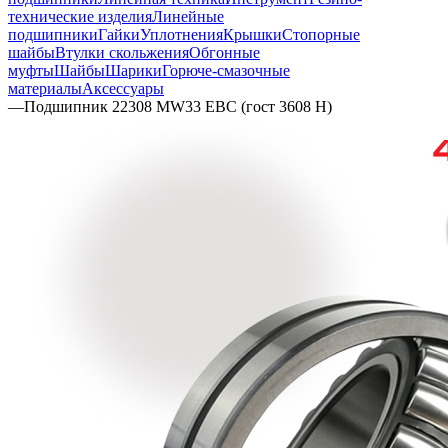
технические изделия
Линейные
подшипники
Гайки
Уплотнения
Крышки
Стопорные
шайбы
Втулки скольжения
Обгонные
муфты
Шайбы
Шарики
Горюче-смазочные
материалы
Аксессуары
—
Подшипник 22308 MW33 EBC (гост 3608 Н)