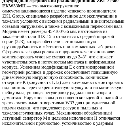
Двухрядный сферический роликоподшипник ZKL 22309
EKW33MH
— это высоконагруженное
самоустанавливающееся изделие чешского производителя
ZKL Group, специально разработанное для эксплуатации в
тяжёлых условиях с высокими радиальными и значительными
осевыми нагрузками, а также с возможными перекосами вала.
Модель имеет размеры 45×100×36 мм, изготовлена из
закалённой стали ШХ-15 и относится к средней широкой
серии (223), которая обеспечивает повышенную
грузоподъёмность и жёсткость при компактных габаритах.
Сферическая форма роликов и дорожек качения позволяет
компенсировать угловые смещения до 2–3°, что снижает
чувствительность к неточностям монтажа и деформациям
корпуса. Усиленная модификация E с оптимизированной
геометрией роликов и дорожек обеспечивает повышенную
динамическую нагрузочную способность. Коническое
отверстие K (конусность 1:12) даёт возможность монтировать
подшипник через закрепительную втулку или на коническую
шейку вала, упрощая регулировку радиального зазора и
демонтаж. Наружное кольцо оснащено кольцевой канавкой и
тремя смазочными отверстиями W33 для принудительной
подачи смазки, что продлевает ресурс в пыльных и
тяжелонагруженных узлах. Механически обработанный
латунный сепаратор M в цельном исполнении H отличается
исключительной прочностью, устойчивостью к ударным