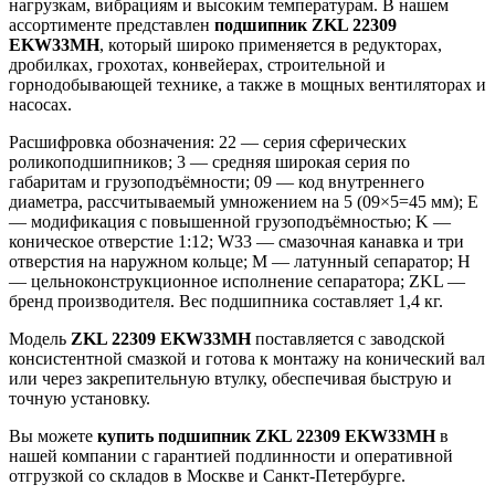
нагрузкам, вибрациям и высоким температурам. В нашем
ассортименте представлен
подшипник ZKL 22309
EKW33MH
, который широко применяется в редукторах,
дробилках, грохотах, конвейерах, строительной и
горнодобывающей технике, а также в мощных вентиляторах и
насосах.
Расшифровка обозначения: 22 — серия сферических
роликоподшипников; 3 — средняя широкая серия по
габаритам и грузоподъёмности; 09 — код внутреннего
диаметра, рассчитываемый умножением на 5 (09×5=45 мм); E
— модификация с повышенной грузоподъёмностью; K —
коническое отверстие 1:12; W33 — смазочная канавка и три
отверстия на наружном кольце; M — латунный сепаратор; H
— цельноконструкционное исполнение сепаратора; ZKL —
бренд производителя. Вес подшипника составляет 1,4 кг.
Модель
ZKL 22309 EKW33MH
поставляется с заводской
консистентной смазкой и готова к монтажу на конический вал
или через закрепительную втулку, обеспечивая быструю и
точную установку.
Вы можете
купить подшипник ZKL 22309 EKW33MH
в
нашей компании с гарантией подлинности и оперативной
отгрузкой со складов в Москве и Санкт-Петербурге.