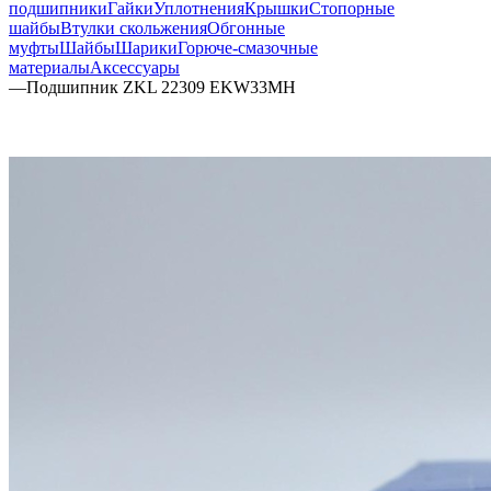
подшипники
Гайки
Уплотнения
Крышки
Стопорные
шайбы
Втулки скольжения
Обгонные
муфты
Шайбы
Шарики
Горюче-смазочные
материалы
Аксессуары
—
Подшипник ZKL 22309 EKW33MH