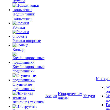
Втулки
Подшипники
скольжения
Ролики
Ролики опорные
Кольца
Комбинированные
подшипники
Как куп
Ступичные
Ус
подшипники
оп
Юридическим
Акции
Услуги
Ус
лицам
до
Линейная техника
Га
на