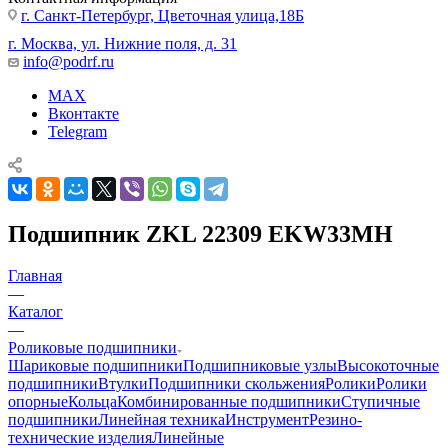
г. Санкт-Петербург, Цветочная улица,18Б
г. Москва, ул. Нижние поля, д. 31
info@podrf.ru
MAX
Вконтакте
Telegram
Подшипник ZKL 22309 EKW33MH
Главная
—
Каталог
—
Роликовые подшипники
Шариковые подшипники
Подшипниковые узлы
Высокоточные
подшипники
Втулки
Подшипники скольжения
Ролики
Ролики
опорные
Кольца
Комбинированные подшипники
Ступичные
подшипники
Линейная техника
Инструмент
Резино-
технические изделия
Линейные