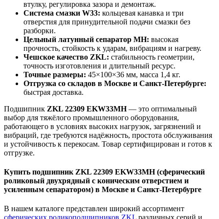
втулку, регулировка зазора и демонтаж.
Система смазки W33:
кольцевая канавка и три
отверстия для принудительной подачи смазки без
разборки.
Цельный латунный сепаратор MH:
высокая
прочность, стойкость к ударам, вибрациям и нагреву.
Чешское качество ZKL:
стабильность геометрии,
точность изготовления и длительный ресурс.
Точные размеры:
45×100×36 мм, масса 1,4 кг.
Отгрузка со складов в Москве и Санкт-Петербурге:
быстрая доставка.
Подшипник
ZKL 22309 EKW33MH
— это оптимальный
выбор для тяжёлого промышленного оборудования,
работающего в условиях высоких нагрузок, загрязнений и
вибраций, где требуются надёжность, простота обслуживания
и устойчивость к перекосам. Товар сертифицирован и готов к
отгрузке.
Купить подшипник ZKL 22309 EKW33MH (сферический
роликовый двухрядный с коническим отверстием и
усиленным сепаратором) в Москве и Санкт-Петербурге
В нашем каталоге представлен широкий ассортимент
сферических роликоподшипников ZKL
различных серий и