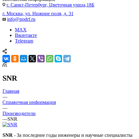
г. Санкт-Петербург, Цветочная улица,18Б
г. Москва, ул. Нижние поля, д. 31
info@podrf.ru
MAX
Вконтакте
Telegram
SNR
Главная
—
Справочная информация
—
Производители
—
SNR
SNR
- За последние годы инженеры и научные специалисты