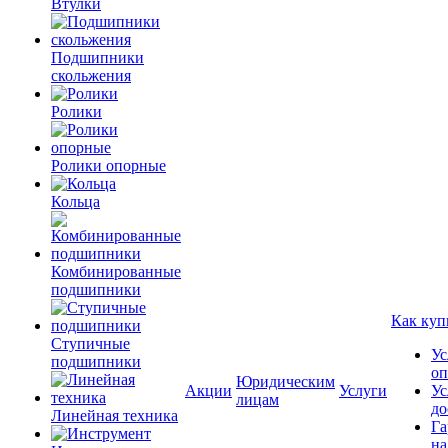
Втулки
Подшипники
скольжения
Ролики
Ролики опорные
Кольца
Комбинированные
подшипники
Как куп
Ступичные
Ус
подшипники
оп
Юридическим
Акции
Услуги
Ус
лицам
до
Линейная техника
Га
на