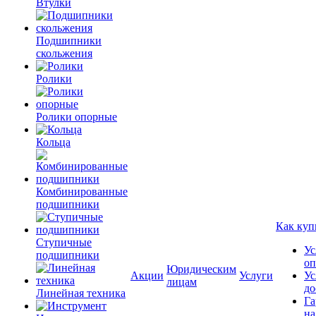
Втулки
Подшипники
скольжения
Ролики
Ролики опорные
Кольца
Комбинированные
подшипники
Как куп
Ступичные
Ус
подшипники
оп
Юридическим
Акции
Услуги
Ус
лицам
до
Линейная техника
Га
на