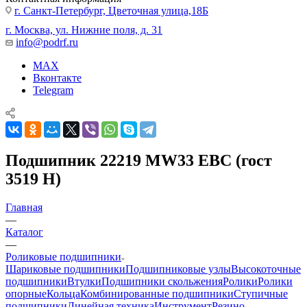
г. Санкт-Петербург, Цветочная улица,18Б
г. Москва, ул. Нижние поля, д. 31
info@podrf.ru
MAX
Вконтакте
Telegram
Подшипник 22219 MW33 EBC (гост
3519 Н)
Главная
—
Каталог
—
Роликовые подшипники
Шариковые подшипники
Подшипниковые узлы
Высокоточные
подшипники
Втулки
Подшипники скольжения
Ролики
Ролики
опорные
Кольца
Комбинированные подшипники
Ступичные
подшипники
Линейная техника
Инструмент
Резино-