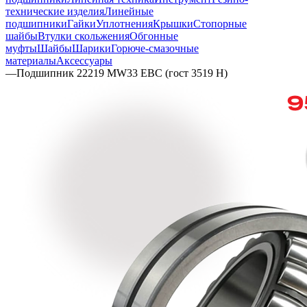
технические изделия
Линейные
подшипники
Гайки
Уплотнения
Крышки
Стопорные
шайбы
Втулки скольжения
Обгонные
муфты
Шайбы
Шарики
Горюче-смазочные
материалы
Аксессуары
—
Подшипник 22219 MW33 EBC (гост 3519 Н)