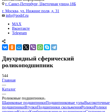
г. Санкт-Петербург, Цветочная улица,18Б
г. Москва, ул. Нижние поля, д. 31
info@podrf.ru
MAX
Вконтакте
Telegram
Двухрядный сферический
роликоподшипник
544
Главная
—
Каталог
—
Роликовые подшипники
Шариковые подшипники
Подшипниковые узлы
Высокоточные
подшипники
Втулки
Подшипники скольжения
Ролики
Ролики
опорные
Кольца
Комбинированные подшипники
Ступичные