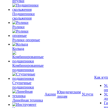
Втулки
Подшипники
скольжения
Ролики
Ролики опорные
Кольца
Комбинированные
подшипники
Как куп
Ступичные
Ус
подшипники
оп
Юридическим
Акции
Услуги
Ус
лицам
до
Линейная техника
Га
на