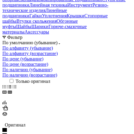
подшипники
Линейная техника
Инструмент
Резино-
технические изделия
Линейные
подшипники
Гайки
Уплотнения
Крышки
Стопорные
шайбы
Втулки скольжения
Обгонные
муфты
Шайбы
Шарики
Горюче-смазочные
материалы
Аксессуары
Фильтр
По умолчанию (убывание)
По алфавиту (убывание)
По алфавиту (возрастание)
По цене (убывание)
По цене (возрастание)
По наличию (убывание)
По наличию (возрастание)
Только оригинал
Оригинал