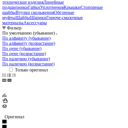
технические изделия
Линейные
подшипники
Гайки
Уплотнения
Крышки
Стопорные
шайбы
Втулки скольжения
Обгонные
муфты
Шайбы
Шарики
Горюче-смазочные
материалы
Аксессуары
Фильтр
По умолчанию (убывание)
По алфавиту (убывание)
По алфавиту (возрастание)
По цене (убывание)
По цене (возрастание)
По наличию (убывание)
По наличию (возрастание)
Только оригинал
Оригинал