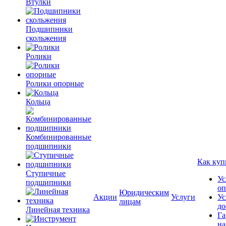
Втулки
Подшипники
скольжения
Ролики
Ролики опорные
Кольца
Комбинированные
подшипники
Как куп
Ступичные
Ус
подшипники
оп
Юридическим
Акции
Услуги
Ус
лицам
до
Линейная техника
Га
на