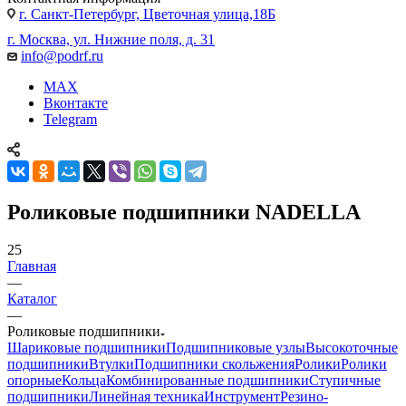
г. Санкт-Петербург, Цветочная улица,18Б
г. Москва, ул. Нижние поля, д. 31
info@podrf.ru
MAX
Вконтакте
Telegram
Роликовые подшипники NADELLA
25
Главная
—
Каталог
—
Роликовые подшипники
Шариковые подшипники
Подшипниковые узлы
Высокоточные
подшипники
Втулки
Подшипники скольжения
Ролики
Ролики
опорные
Кольца
Комбинированные подшипники
Ступичные
подшипники
Линейная техника
Инструмент
Резино-