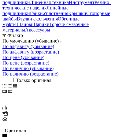
подшипники
Линейная техника
Инструмент
Резино-
технические изделия
Линейные
подшипники
Гайки
Уплотнения
Крышки
Стопорные
шайбы
Втулки скольжения
Обгонные
муфты
Шайбы
Шарики
Горюче-смазочные
материалы
Аксессуары
Фильтр
По умолчанию (убывание)
По алфавиту (убывание)
По алфавиту (возрастание)
По цене (убывание)
По цене (возрастание)
По наличию (убывание)
По наличию (возрастание)
Только оригинал
Оригинал