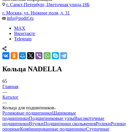
г. Санкт-Петербург, Цветочная улица,18Б
г. Москва, ул. Нижние поля, д. 31
info@podrf.ru
MAX
Вконтакте
Telegram
Кольца NADELLA
65
Главная
—
Каталог
—
Кольца для подшипников
Роликовые подшипники
Шариковые
подшипники
Подшипниковые узлы
Высокоточные
подшипники
Втулки
Подшипники скольжения
Ролики
Ролики
опорные
Комбинированные подшипники
Ступичные