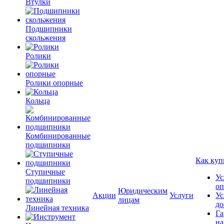
Втулки
Подшипники
скольжения
Ролики
Ролики опорные
Кольца
Комбинированные
подшипники
Как куп
Ступичные
Ус
подшипники
оп
Юридическим
Акции
Услуги
Ус
лицам
до
Линейная техника
Га
на