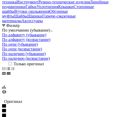
техника
Инструмент
Резино-технические изделия
Линейные
подшипники
Гайки
Уплотнения
Крышки
Стопорные
шайбы
Втулки скольжения
Обгонные
муфты
Шайбы
Шарики
Горюче-смазочные
материалы
Аксессуары
Фильтр
По умолчанию (убывание)
По алфавиту (убывание)
По алфавиту (возрастание)
По цене (убывание)
По цене (возрастание)
По наличию (убывание)
По наличию (возрастание)
Только оригинал
Оригинал