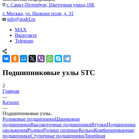
г. Санкт-Петербург, Цветочная улица,18Б
г. Москва, ул. Нижние поля, д. 31
info@podrf.ru
MAX
Вконтакте
Telegram
Подшипниковые узлы STC
2
Главная
—
Каталог
—
Подшипниковые узлы
Роликовые подшипники
Шариковые
подшипники
Высокоточные подшипники
Втулки
Подшипники
скольжения
Ролики
Ролики опорные
Кольца
Комбинированные
подшипники
Ступичные подшипники
Линейная