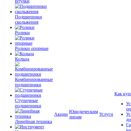
Втулки
Подшипники
скольжения
Ролики
Ролики опорные
Кольца
Комбинированные
подшипники
Как куп
Ступичные
Ус
подшипники
оп
Юридическим
Акции
Услуги
Ус
лицам
до
Линейная техника
Га
на