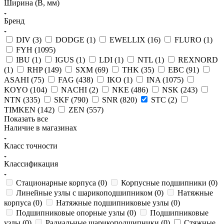
Ширина (B, мм)
Бренд
DIV (
3
)
DODGE (
1
)
EWELLIX (
16
)
FLURO (
1
)
FYH (
1095
)
IBU (
1
)
IGUS (
1
)
LDI (
1
)
NTL (
1
)
REXNORD
(
1
)
RHP (
149
)
SXM (
69
)
THK (
35
)
EBC (
91
)
ASAHI (
75
)
FAG (
438
)
IKO (
1
)
INA (
1075
)
KOYO (
104
)
NACHI (
2
)
NKE (
486
)
NSK (
243
)
NTN (
335
)
SKF (
790
)
SNR (
820
)
STC (
2
)
TIMKEN (
142
)
ZEN (
557
)
Показать все
Наличие в магазинах
Класс точности
Классификация
Стационарные корпуса (
0
)
Корпусные подшипники (
0
)
Линейные узлы с шарикоподшипником (
0
)
Натяжные
корпуса (
0
)
Натяжные подшипниковые узлы (
0
)
Подшипниковые опорные узлы (
0
)
Подшипниковые
узлы (
0
)
Радиальные шарикоподшипники (
0
)
Стяжные