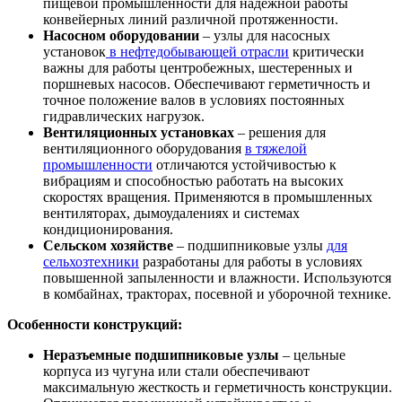
пищевой промышленности для надежной работы
конвейерных линий различной протяженности.
Насосном оборудовании
– узлы для насосных
установок
в нефтедобывающей отрасли
критически
важны для работы центробежных, шестеренных и
поршневых насосов. Обеспечивают герметичность и
точное положение валов в условиях постоянных
гидравлических нагрузок.
Вентиляционных установках
– решения для
вентиляционного оборудования
в тяжелой
промышленности
отличаются устойчивостью к
вибрациям и способностью работать на высоких
скоростях вращения. Применяются в промышленных
вентиляторах, дымоудалениях и системах
кондиционирования.
Сельском хозяйстве
– подшипниковые узлы
для
сельхозтехники
разработаны для работы в условиях
повышенной запыленности и влажности. Используются
в комбайнах, тракторах, посевной и уборочной технике.
Особенности конструкций:
Неразъемные подшипниковые узлы
– цельные
корпуса из чугуна или стали обеспечивают
максимальную жесткость и герметичность конструкции.